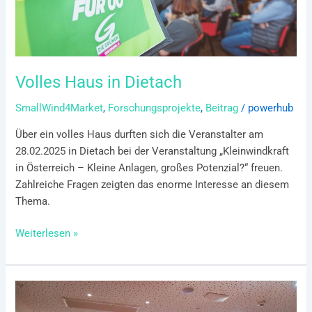
Volles Haus in Dietach
SmallWind4Market
,
Forschungsprojekte
,
Beitrag
/
powerhub
Über ein volles Haus durften sich die Veranstalter am
28.02.2025 in Dietach bei der Veranstaltung „Kleinwindkraft
in Österreich – Kleine Anlagen, großes Potenzial?“ freuen.
Zahlreiche Fragen zeigten das enorme Interesse an diesem
Thema.
Weiterlesen »
Online-
Infoveranstaltung