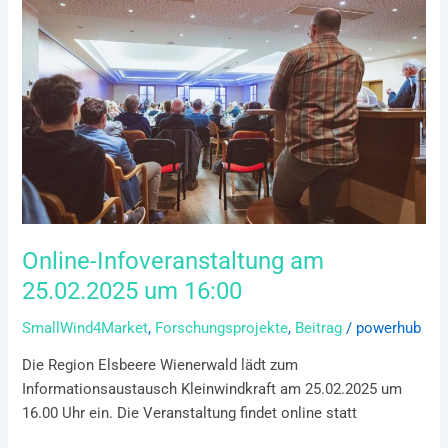
am
25.02.2025
um
16:00
Online-Infoveranstaltung am
25.02.2025 um 16:00
SmallWind4Market
,
Forschungsprojekte
,
Beitrag
/
powerhub
Die Region Elsbeere Wienerwald lädt zum
Informationsaustausch Kleinwindkraft am 25.02.2025 um
16.00 Uhr ein. Die Veranstaltung findet online statt