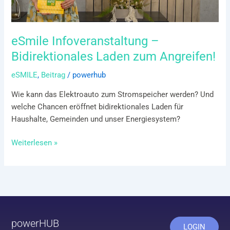
eSmile Infoveranstaltung –
Bidirektionales Laden zum Angreifen!
eSMILE
,
Beitrag
/
powerhub
Wie kann das Elektroauto zum Stromspeicher werden? Und
welche Chancen eröffnet bidirektionales Laden für
Haushalte, Gemeinden und unser Energiesystem?
Weiterlesen »
powerHUB
LOGIN