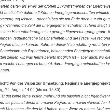
ften gelten als eines der großen Zukunftsthemen der Energiew
ckt tatsächlich dahinter? Können Energiegemeinschaften wirklich 
eversorgung leisten – oder bleiben sie am Ende doch nur ein gut
ng?
Während die Zahl der Energiegemeinschaften laufend steigt, s
enselben Herausforderungen: zu geringe Eigenversorgungsgrade, f
ngen, regulatorische Unsicherheiten und die Frage, wie region
r Region bleiben kann.Im Rahmen dieser Veranstaltung möchten 
n. Gemeinsam mit Expert:innen, bestehenden Energiegemeinschaf
ten zeigen wir, was heute bereits möglich ist – aber auch, wo die
d welche Lösungen es braucht, damit Energiegemeinschaften lan
önnen.
s nicht! Von der Vision zur Umsetzung: Regionale Energieprojek
g, 22. August 14:00 (bis ca. 15:30)
längst keine ferne Vision mehr und sie passiert nicht irgendwa
 und sie passiert direkt in unserer Region. In unseren Gemeinden. 
urch Menschen, die den Mut haben, neue Wege zu gehen. Und ge