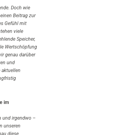
ende. Doch wie
einen Beitrag zur
es Gefühl mit
tehen viele
ehlende Speicher,
ale Wertschöpfung
wir genau darüber
ten und
 aktuellen
gfristig
te im
nn und irgendwo –
In unseren
nau diese