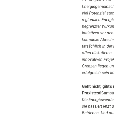
Energiegemeinscha
viel Potenzial ste
regionalen Energi
begrenzter Wirku
Initiativen vor d
komplexe Abrechnu
tatsächlich in de
offen diskutiere
innovativen Projek
Grenzen liegen un
erfolgreich sein k
Geht nicht, gibt’
Praxistest!
Samsta
Die Energiewende 
sie passiert jetzt
Betrieben. Und d