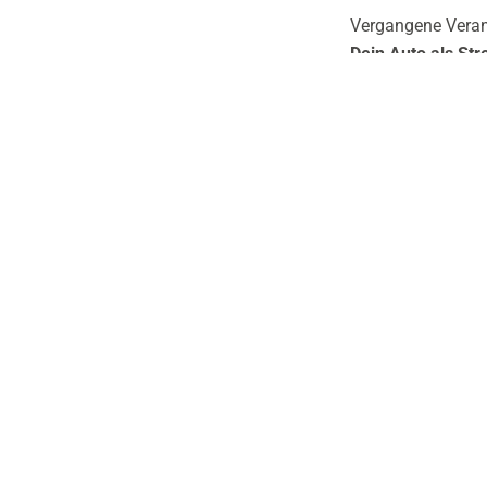
Vergangene Veran
Dein Auto als St
08. Juni 2026 19:
Das Elektroauto a
17. Juni 2026 19
mehr dazu unter
Stromspeicher ne
23. Juni 2026 19:
Dein Auto als St
02. Juli 2026 19