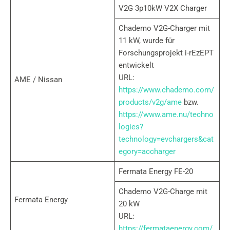
V2G 3p10kW V2X Charger
Chademo V2G-Charger mit
11 kW, wurde für
Forschungsprojekt i-rEzEPT
entwickelt
URL:
AME / Nissan
https://www.chademo.com/
products/v2g/ame
bzw.
https://www.ame.nu/techno
logies?
technology=evchargers&cat
egory=accharger
Fermata Energy FE-20
Chademo V2G-Charge mit
Fermata Energy
20 kW
URL:
https://fermataenergy.com/