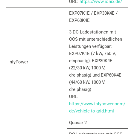
URL:
https://www.ionix.de/
EXP07K1E / EXP30K4E /
EXP60K4E
3 DC-Ladestationen mit
CCS mit unterschiedlichen
Leistungen verfügbar:
EXP07K1E (7 kW, 750 V,
einphasig), EXP30K4E
InfyPower
(22/30 kW, 1000 V,
dreiphasig) und EXP60K4E
(44/60 kW, 1000 V,
dreiphasig)
URL:
https://www.infypower.com/
de/vehicle-to-grid.html
Quasar 2