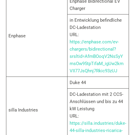
Enphase Bidirectional EV
Charger
in Entwicklung befindliche
DC-Ladestation
URL:
Enphase
https://enphase.com/ev-
chargers/bidirectional?
srsltid=AfmBOoqV2NsSyY
msOw95tpTifaM_igUw2km
VII77JsQhnj7Rkic93zUJ
Duke 44
DC-Ladestation mit 2 CCS-
Anschlüssen und bis zu 44
kW Leistung
silla Industries
URL:
https://silla.industries/duke-
44-silla-industries-ricarica-